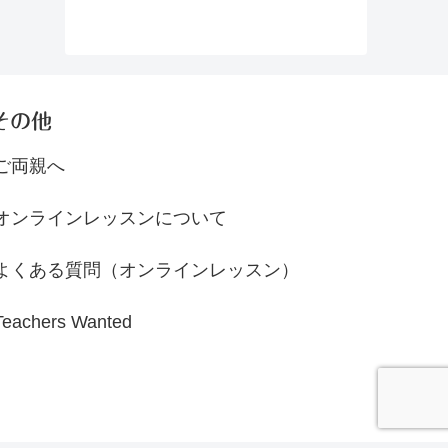
とをしたんでしょう？２回に分けて紹介し
しょうか。元気な時はいいですが、そうで
言っていることがほとんど聞き取れな
していると、例えばビュッフェに行っても
[…]
ますね。今回もAkiがインタビューをして
ない時は？気分に合わせていくつかバリエ
座っていた席に荷物を置いたまま料理を取
いるので、日本語のみになります。 Aki：
ーションを覚えてワンパターンから抜け出
りに行く人の姿が多く見られます。しか
シルニ、東京オリンピックのお仕事は大変
しましょう。 覚えやすいフレーズを気分が
し、これが通用するのは日本だけだなと私
でしたか？ Siluni:大変だったけど楽しかっ
良い順に並べてみました。 気分が良い時
は思ってます。 これからお子さんがアメリ
たです。なんか今（終わってしまって）寂
I’m Great!すごくいいよ！聞き慣れた単語
その他
カに留学、もしくはもう留学しているとい
しいです。 Aki：ほんと？何が一番楽しか
なので覚えやすいですね。 I’m pretty
う親御さんは、何かと心配が多いと思いま
った？ Siluni:始める前にこのお仕事が英語
good!けっこう良いよ！「pretty」をつける
す。私もそうでした。 もしも、お子さんが
ご両親へ
の環境の中での仕事とは知らなくて、オフ
と、「まあまあ」「なかなか」といったニ
どちらかというとパーティ好きな場合には
ィスに入ったらみんなネイティブスピーカ
ュアンスになります。 普通の時 I’m fine.普
「お店で自分の飲み物を置いたままトイレ
ーで英語以外話さなくて、日本にいるのに
段通りだよ。誰もが知っている定番フレー
オンラインレッスンについて
に行って戻ってもその飲み物を飲まないよ
職場が英語の環境だから英語しか使わなく
ズ。 I’m OK.大丈夫。まあまあかな。この
うに」というアドバイスをしてください。
なって、オリンピックが終わってからも人
「OK」、話がそれますが、ほかの使い方
飲み物に何かを入れられてレイプされるな
と会うと英語が先にでるようになりまし
よくある質問（オンラインレッスン）
もあります。それは次の記事で・・・ 気分
どという例は少なくないようです。脅かし
た。 私は日本の企業で働いたことはないけ
の良くない時 I’m not good良くないよ。こ
てしまってごめんなさい💦 自分がしっかり
れど、話を聞くと日本の企業では目上の人
れも簡単ですね。 I’m dying!死にそう！英
としていればといいつつこういった日本で
Teachers Wanted
に気を使わなくてはならなかったり上司に
語でも「死ぬ〜」といった大袈裟な表現が
はふつうに心配のないことで自分の生活が
対しては「○○部長」とかいうけれど、今回
あります。 まとめ まだまだ沢山あります
変わってしまうこともあるということに気
は例えば私の上司のウェンディには「Hi
が、とりあえず６個だけ覚えて、ワンパタ
を付けてほしいという
[…]
Wendy, how are you?」みたいに。上司で
ーンから脱出しましょう！
リスペクトはしているけれどカジュアルに
話せる環境がいいなと思いました。 Aki：
どうやってそのお仕事を見つけたの？