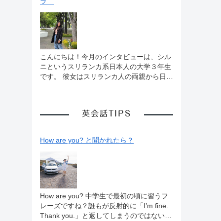
ラ
思います。そこで、個人的に留学するうえ
な？）太陽がいっぱい降り注ぐ、健康志向
で持っておいた方が良いと思うマインドに
なアメリカでした。 でも、夜になるとその
ついて紹介します🤗 「プライドは失くし
姿は変わります。ふと思い立ち泊まってみ
て自信を持つ」 これは私が実際に留学した
ようとサンタモニカにほど近いモーテルに
経験から得た教訓です。 私は大学に入る
一泊したときのことでした。 その日はアカ
まで日本の小・中・高と通っていました
デミー賞の日で、町のカフェやバーには、
こんにちは！今月のインタビューは、シル
が、とにかく英語の勉強が大好きでした。
「○○が今回の俳優賞だ」なんて賭けていた
ニというスリランカ系日本人の大学３年生
母が英会話・英文法の先生だったこともあ
のを覚えています。その後、タイ料理のお
です。 彼女はスリランカ人の両親から日本
り、小学生の段階からかなり英語に触れる
店で料理をテイクアウトしモーテルに。 し
で生まれ、日本で育ちました。第１言語は
生活をしてきました。なので学校の英語は
ばらくすると、下の階から男性の怒鳴り声
日本語です。現在はオーストラリアにある
とても得意で、中高では英語は５以外の成
と女の人の悲鳴が！ 恐る恐る外に出てみる
Grifith Universityの３年生。高校までは日
績を取ったことがないような人でした（そ
と、さらにその声はヒートアップしていま
英会話TIPS
本の学校で教育を受けましたから日本から
の代わり数学と社会は中学で２を取ったこ
した。思わず道路に出てみると、ちょうど
オーストラリアに留学した形です。そして
ともあるくらい教科で差がありました
そこに巡回中のパトカーが。私はすぐさま
このコロナの影響で今は日本に戻ってきて
How are you? と聞かれたら？
😂）。さらに中学生ではニュージーラン
お巡りさんにそのことを伝えました。 部屋
授業をオンラインで受けています。アメリ
ド、高校ではオーストラリアに短期留学を
に戻りカーテン越しに様子をうかがってい
カ留学とはちょっと違って時差もあまりな
し、その経験もあってか英語に対する自信
ると男の人が警察に連れていかれる姿が見
いのが魅力ですね。また、彼女は大学３年
はものすごくありました。大学もなんとか
られました。「おーこわ」っと思っている
で卒業する？としています。果たしてそれ
アメリカの大学に合格し、「自分はある程
と、今度は足音が私の部屋の前で止まりま
はいったいどういうシステムなのでしょ
度ネイティブに近いレベルまで英語ができ
した。 次の瞬間、「ドンドン」とドアをた
う？また彼女は今年、東京オリンピックの
How are you? 中学生で最初の頃に習うフ
る人だ」と自負してアメリカへと出発した
たく音。 私は思わず部屋の隅に息をひそめ
ボランティアスタッフとしてメディアのお
レーズですね？誰もが反射的に「I’m fine.
のです🛫 しかし、向こうにつけばもちろ
てしばらく時間を過ごしました。 アメリカ
仕事にも携わりました。いったいどんなこ
Thank you.」と返してしまうのではないで
んその自信は一瞬で崩れ去ります。相手が
は怖いなあと思う瞬間でした。 日本に暮ら