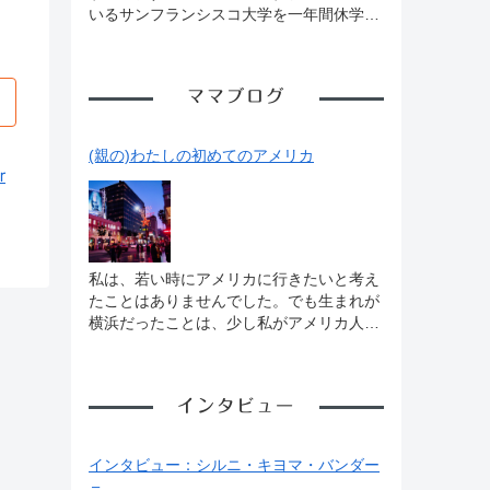
いるサンフランシスコ大学を一年間休学す
ることにしました。理由は様々あります
が、一年勉強から離れて自分と向き合いた
いと思ったのが主なきっかけです。休学は
ママブログ
英語で gap year と言って、意外と大学生
の間ではたくさんの生徒が行う一般的なも
のです。この一年間でしっかりと自分と向
(親の)わたしの初めてのアメリカ
き合って、将来自分がどうなっていたいか
r
考え次の行動をしようと思っています。そ
の間もアメリカ大学についてブログで発信
していきますのでどうぞよろしくお願いし
ます！ そういえば、最近アトリエ・コラ
ジアルのインスタグラムを本格的に開始し
私は、若い時にアメリカに行きたいと考え
ました！頑張って投稿していますのでぜひ
たことはありませんでした。でも生まれが
フォロー、いいねなどよろしくお願いしま
横浜だったことは、少し私がアメリカ人を
す😊 さて今回のブログですが、私が留学
意識したといえると思いますどちらかとい
で学んだ留学の極意？心構え？のようなも
うと高校と大学で美術を学んだことから、
のについて書こうと思います。前回のブロ
ヨーロッパに興味がありました。 初めてア
インタビュー
グでも書きましたが、今はアメリカの大学
メリカを旅行した時に訪れたのはロサンゼ
の秋学期が始まる時期です。特に今学期は
ルスでした。ハリウッドやサンタモニカ、
一年半ぶりに対面に戻る学校がほとんどな
ベニスビーチなど、「ビバリーヒルズ白
インタビュー：シルニ・キヨマ・バンダー
ので、本格的に留学を開始する方も多いと
書」的な（もうあまり知られていないか