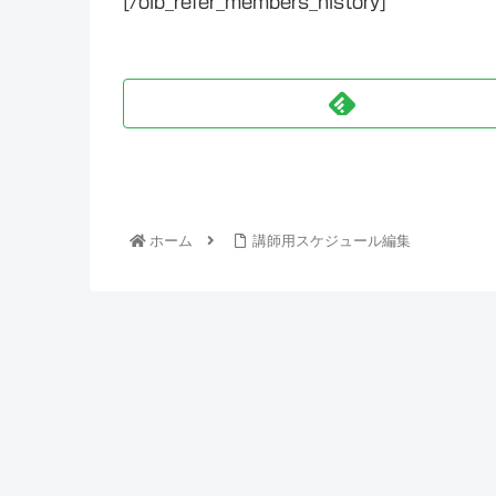
[/olb_refer_members_history]
ホーム
講師用スケジュール編集