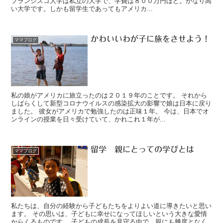
フランシスコ大学は私立の大学で、学費は８００万円ほど。かなり高
い大学です。しかも留学生であってもアメリカ...
かわいいわが子に旅をさせよう！
ママブログ
私の娘がアメリカに旅立ったのは２０１９年のことです。 それから
しばらくして新型コロナウイルスの感染拡大の影響で娘は日本に戻り
ました。 彼女がアメリカで勉強したのは正味１年。 今は、日本でオ
ンラインの授業を日々受けていて、かれこれ１年が...
留学 親にとっての学びとは
ママブログ
私たちは、自分の経験から子どもたちをよりよい道に導きたいと思い
ます。 その思いは、子どもに幸せになってほしいという大きな愛情
からくるものです。 子どもの成長を見守る中で、親にも幾度となく