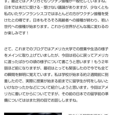
す。最近ではアメリカでもワクチン接種が一般化していますね。
日本では未だに受ける・受けない議論がありますが、少なくとも
私のいたサンフランシスコではほとんどの方がワクチン接種を受
けたとの噂です。日本もそろそろ高齢者への接種が終わり、若い
世代への接種が始まります。これから世界がどんな風に変わるの
か楽しみです！
さて、これまでのブログではアメリカ大学での授業や生活の様子
をメインに取り上げていましたが、今回は初心に戻ってアメリカ
に渡ったばかりの頃の様子について書こうと思います！もう２年
弱ほど前になりますが、最初はとっても緊張したので今でも全て
の瞬間を鮮明に覚えています。私は学校が始まる約２週間前に到
着したので、実際に授業が始まる前までに留学生が何をしないと
いけなかったかなどについて紹介しようと思います。今回はアメ
リカに着いてからについてですが、その前の日本での留学前の準
備についてははまた別の回でお話ししますね。