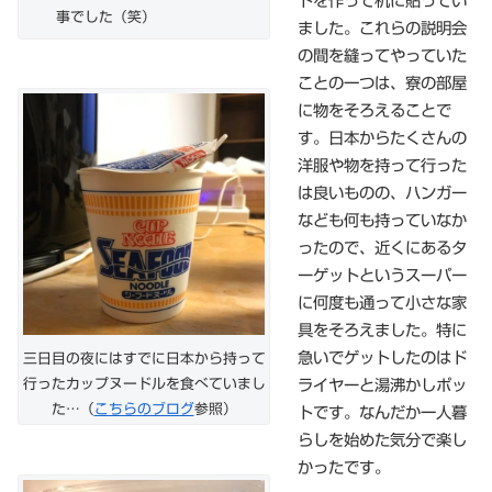
トを作って机に貼ってい
事でした（笑）
ました。これらの説明会
の間を縫ってやっていた
ことの一つは、寮の部屋
に物をそろえることで
す。日本からたくさんの
洋服や物を持って行った
は良いものの、ハンガー
なども何も持っていなか
ったので、近くにあるタ
ーゲットというスーパー
に何度も通って小さな家
具をそろえました。特に
急いでゲットしたのはド
三日目の夜にはすでに日本から持って
ライヤーと湯沸かしポッ
行ったカップヌードルを食べていまし
た…（
こちらのブログ
参照）
トです。なんだか一人暮
らしを始めた気分で楽し
かったです。