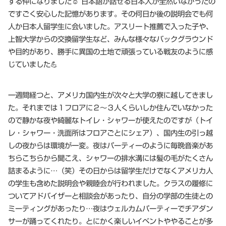
する仲になりました☺ 日本語が話せる日本人が全然いなかったの
ですごく安心した記憶があります。その何日か後の説明会でも何
人か日本人留学生に会いました。アスリート推薦で入った子や、
上智大学からの交換留学生など、みんな様々なバックグラウンド
や目的があり、勝手に異国の土地で頑張っている戦友のように感
じていました💪
一週間経つと、アメリカ国内生が次々と大学の寮に越してきまし
た。それまでは１フロアに２～３人くらいしか住んでいなかった
ので静かな夜や綺麗なトイレ・シャワーが使えたのですが（トイ
レ・シャワー・洗面所はフロアごとにシェア）、国内生の引っ越
しの夜からは環境が一変。夜はパーティーのように毎晩音楽があ
ちらこちらから聞こえ、シャワーの排水溝には髪の毛がたくさん
詰まるように…（笑）その日からは留学生だけでなくアメリカ人
の学生も含めた説明会や親睦会が行われました。クラスの履修に
ついてアドバイザーと相談会があったり、自分の学部の生徒との
ミーティングがあったり…夜はウェルカムパーティーでチアダン
サーが踊ってくれたり。とにかく楽しいイベントややることが多