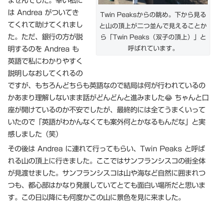
ませんでした。幸い私に
は Andrea がついてき
Twin Peaksからの眺め。下から見る
てくれて助けてくれまし
と山の頂上が二つ並んで見えることか
た。ただ、銀行の方が説
ら「Twin Peaks（双子の頂上）」と
明するのを Andrea も
呼ばれています。
英語で私にわかりやすく
説明しなおしてくれるの
ですが、もちろんどちらも英語なので結局は何が行われているの
かあまり理解しないまま話がどんどんと進みました😂 ちゃんと口
座が開けているのか不安でしたが、最終的には全てうまくいって
いたので「英語がわかんなくても案外何とかなるもんだな」と実
感しました（笑）
その後は Andrea に連れて行ってもらい、Twin Peaks と呼ば
れる山の頂上に行きました。ここではサンフランシスコの街全体
が見渡せました。サンフランシスコは山や海など自然に囲まれつ
つも、都心部はかなり発展していてとても面白い場所だと思いま
す。この日以降にも何度かこの山に景色を見に来ました。